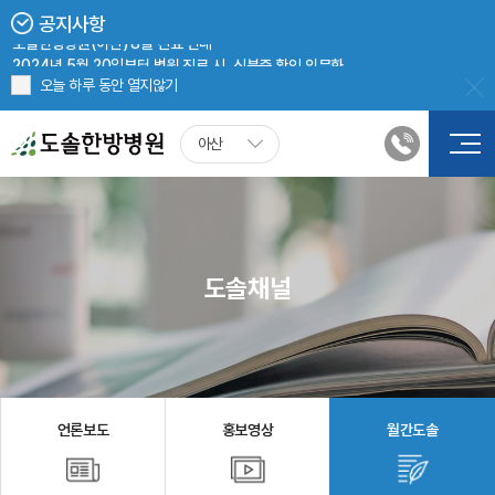
공지사항
도솔한방병원(아산) 8월 진료 안내
2024년 5월 20일부터 병원 진료 시, 신분증 확인 의무화
보건복지부 <의한협진 의료기관> 선정
오늘 하루 동안 열지않기
도솔한방병원 첩약(한약) 처방 시, 건강보험 적용
아산
도솔채널
언론보도
홍보영상
월간도솔